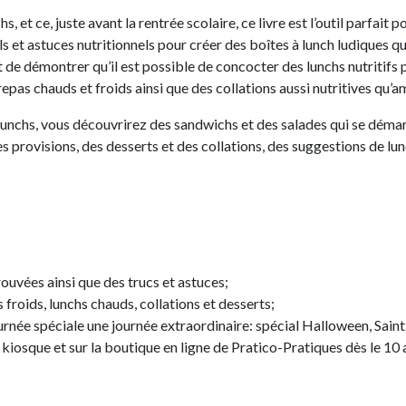
, et ce, juste avant la rentrée scolaire, ce livre est l’outil parfait
ls et astuces nutritionnels pour créer des boîtes à lunch ludiques qu
t de démontrer qu’il est possible de concocter des lunchs nutritifs p
 repas chauds et froids ainsi que des collations aussi nutritives qu’
 lunchs, vous découvrirez des sandwichs et des salades qui se déma
des provisions, des desserts et des collations, des suggestions de l
ouvées ainsi que des trucs et astuces;
 froids, lunchs chauds, collations et desserts;
rnée spéciale une journée extraordinaire: spécial Halloween, Saint-V
kiosque et sur la boutique en ligne de Pratico-Pratiques dès le 10