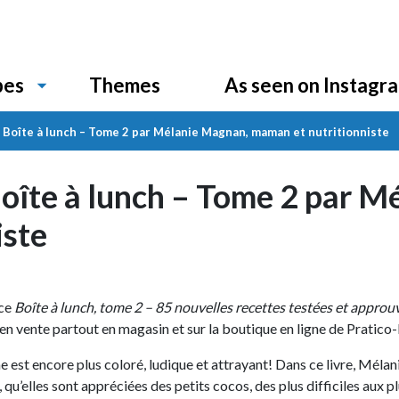
Themes
As seen on Instagr
pes
 Boîte à lunch – Tome 2 par Mélanie Magnan, maman et nutritionniste
oîte à lunch – Tome 2 par M
iste
nce
Boîte à lunch, tome 2 – 85 nouvelles recettes testées et approu
en vente partout en magasin et sur la boutique en ligne de Pratico
est encore plus coloré, ludique et attrayant! Dans ce livre, Mélan
 qu’elles sont appréciées des petits cocos, des plus difficiles aux 